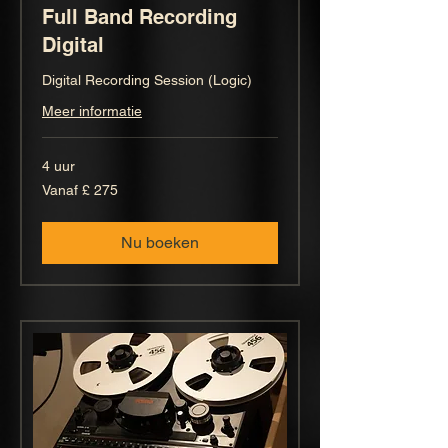
Full Band Recording
Digital
Digital Recording Session (Logic)
Meer informatie
4 uur
Vanaf
Vanaf £ 275
275
Britse
pond
Nu boeken