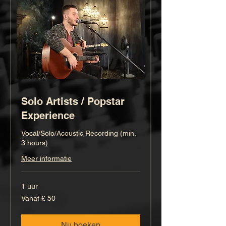
Solo Artists / Popstar
Experience
Vocal/Solo/Acoustic Recording (min,
3 hours)
Meer informatie
1 uur
Vanaf
Vanaf £ 50
50
Britse
pond
Nu boeken