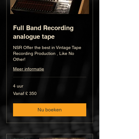
Full Band Recording
analogue tape
NSR Offer the best in Vintage Tape
Recording Production , Like No
Other!
Meer informatie
4 uur
Vanaf
Vanaf £ 350
350
Britse
pond
Nu boeken