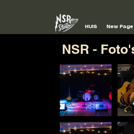
HUIS
New Page
NSR - Foto'