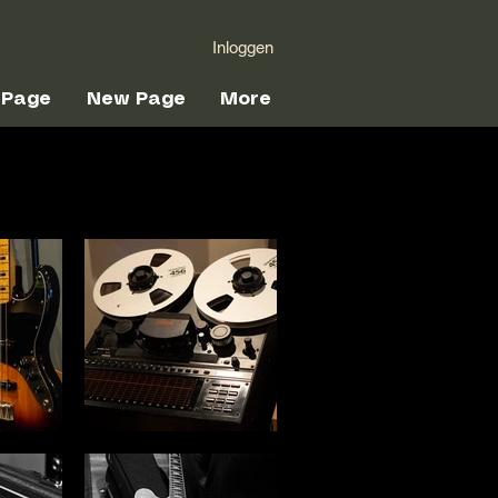
Inloggen
 Page
New Page
More