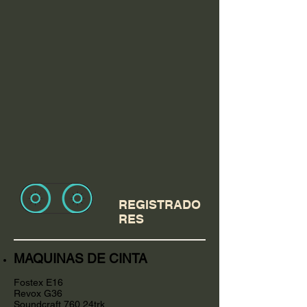
REGISTRADO
RES
MAQUINAS DE CINTA
Fostex E16
Revox G36
Soundcraft 760 24trk