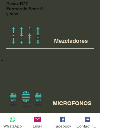
Revox B77
Ferrografo Serie 5
y más...
Mezcladores
Mezcladores
Soundcraft Ghost LE 24 pistas
Herramientas profesionales
MICROFONOS
MICROFONOS
WhatsApp
Email
Facebook
Contact form
Cinta - Cascade Vinjet
Cinta de RESLO