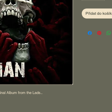
Přidat do koší
ginal Album from the Lads..