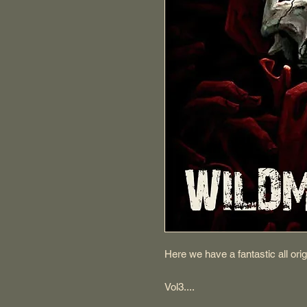
Here we have a fantastic all ori
Vol3....