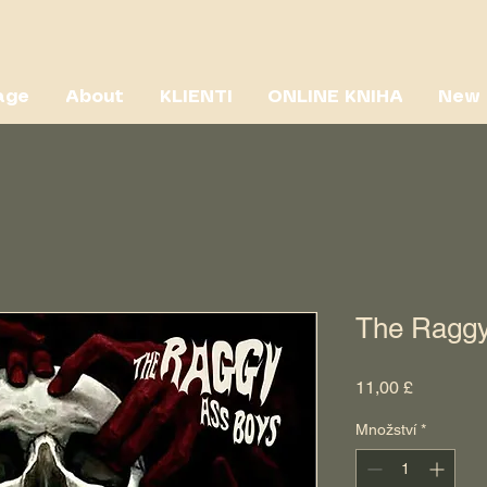
age
About
KLIENTI
ONLINE KNIHA
New 
The Ragg
Cena
11,00 £
Množství
*