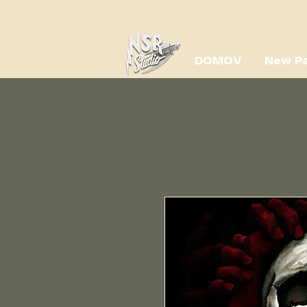
DOMOV
New P