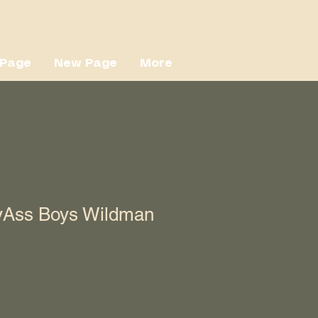
Přihlásit se
Page
New Page
More
yAss Boys Wildman